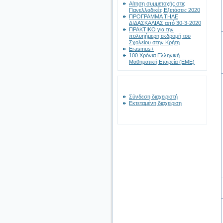
Αίτηση συμμετοχής στις
Πανελλαδικές Εξετάσεις 2020
ΠΡΟΓΡΑΜΜΑ ΤΗΛΕ
ΔΙΔΑΣΚΑΛΙΑΣ από 30-3-2020
ΠΡΑΚΤΙΚΟ για την
πολυηήμερη εκδρομή του
Σχολείου στην Κρήτη
Erasmus+
100 Χρόνια Ελληνική
Μαθηματική Εταιρεία (ΕΜΕ)
Σύνδεση διαχειριστή
Εκτεταμένη διαχείριση