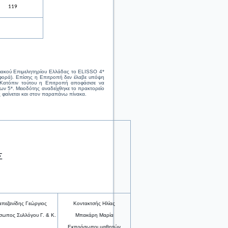
119
ειακού Επιμελητηρίου Ελλάδας το
ELISSO
4*
φορά). Επίσης η Επιτροπή δεν έλαβε υπόψη
 Κατόπιν τούτου η Επιτροπή αποφάσισε να
ων 5*. Μειοδότης αναδείχθηκε το πρακτορείο
φαίνεται και στον παραπάνω πίνακα.
Σ
πεζανίδης Γεώργιος
Κοντακτσής Ηλίας
ωπος Συλλόγου Γ. & Κ.
Μπακάρη Μαρία
Εκπρόσωποι μαθητών