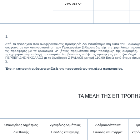
Z PALACE 5*
Από τα ξενοδοχεία που αναφέρονται στις προσφορές δεν εντοπίστηκε στη λίστα του Ξενοδοχ
σύμφωνα με την κατηγοριοποίηση των Πρακτορείων (άλλωστε δεν είχε την χαμηλότερη προσ
τις προσφορές με τα ξενοδοχεία 3* (όπως προβλέπεται στην προκήρυξη της εκδρομής).
προχωρήσει στην επιλογή πρακτορείου λαμβάνοντας υπόψη τις προσφορές με τα ξενοδοχεία τ
ΠΕΡΠΕΡΙΔΗΣ ΝΙΚΟΛΑΟΣ με το ξενοδοχείο Ζ
PALACE
με τιμή 110,00 Ευρώ κατ? άτομο όπως 
Έτσι η επιτροπή ομόφωνα
επέλεξε την προσφορά του ανωτέρω πρακτορείου.
ΤΑ ΜΕΛΗ ΤΗΣ ΕΠΙΤΡΟΠΗ
Θεοδωρίδης Δημήτριος
Ζγουρέλης Δημήτριος
Αδάμου Δέσποινα
Τρα
Διευθυντής
Συνοδός καθηγητής
Συνοδός καθηγήτρια
Εκπρόσ