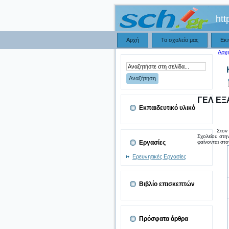
htt
Αρχή
Το σχολείο μας
Εκ
Αρχι
ΓΕΛ Ε
Εκπαιδευτικό υλικό
Στον
Σχολείου στη
Εργασίες
φαίνονται στ
Ερευνητικές Εργασίες
Βιβλίο επισκεπτών
Πρόσφατα άρθρα