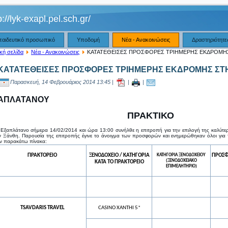
p://lyk-exapl.pel.sch.gr/
παιδευτικό προσωπικό
Υποδομή
Νέα - Ανακοινώσεις
Δραστηριότητε
κή σελίδα
Νέα - Ανακοινώσεις
ΚΑΤΑΤΕΘΕΙΣΕΣ ΠΡΟΣΦΟΡΕΣ ΤΡΙΗΜΕΡΗΣ ΕΚΔΡΟΜΗ
ΚΑΤΑΤΕΘΕΙΣΕΣ ΠΡΟΣΦΟΡΕΣ ΤΡΙΗΜΕΡΗΣ ΕΚΔΡΟΜΗΣ ΣΤ
Παρασκευή, 14 Φεβρουάριος 2014 13:45 |
|
|
ΞΑΠΛΑΤΑΝΟΥ
ΠΡΑΚΤΙΚΟ
 Εξαπλάτανο σήμερα 14/02/2014 και ώρα 13:00 συνήλθε η επιτροπή για την επιλογή της καλύτ
ν Ξάνθη. Παρουσία της επιτροπής έγινε το άνοιγμα των προσφορών και ενημερώθηκαν όλοι για
ον παρακάτω πίνακα:
ΠΡΑΚΤΟΡΕΙΟ
ΞΕΝΟΔΟΧΕΙΟ / ΚΑΤΗΓΟΡΙΑ
ΚΑΤΗΓΟΡΙΑ ΞΕΝΟΔΟΧΕΙΟΥ
ΠΡΟΣΦ
(ΞΕΝΟΔΟΧΕΙΑΚΟ
ΚΑΤΑ ΤΟ ΠΡΑΚΤΟΡΕΙΟ
ΕΠΙΜΕΛΗΤΗΡΙΟ)
TSAVDARIS TRAVEL
CASINO XANTHI 5*