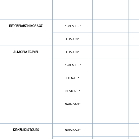
ΠΕΡΠΕΡΙΔΗΣ ΝΙΚΟΛΑΟΣ
Z PALACE 5*
ELISSO 4*
ALMOPIA TRAVEL
ELISSO 4*
Z PALACE 5*
ELENA 3*
NESTOS 3*
NATASSA 3*
KIRKENIDIS TOURS
NATASSA 3*