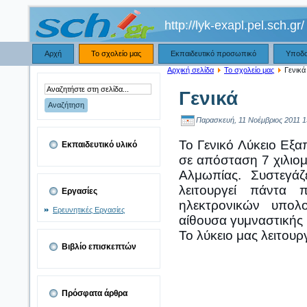
http://lyk-exapl.pel.sch.gr/
Αρχή
Το σχολείο μας
Εκπαιδευτικό προσωπικό
Υποδ
Αρχική σελίδα
Το σχολείο μας
Γενικά
Γενικά
Παρασκευή, 11 Νοέμβριος 2011 1
Το Γενικό Λύκειο Εξ
Εκπαιδευτικό υλικό
σε απόσταση 7 χιλιο
Αλμωπίας. Συστεγάζ
λειτουργεί πάντα 
Εργασίες
ηλεκτρονικών υπολο
Ερευνητικές Εργασίες
αίθουσα γυμναστικής 
Το λύκειο μας λειτουρ
Βιβλίο επισκεπτών
Πρόσφατα άρθρα