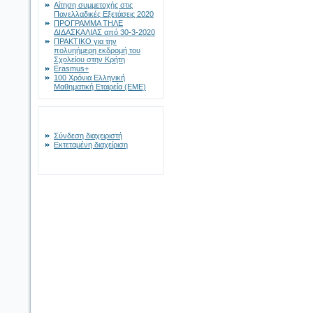
Αίτηση συμμετοχής στις
Πανελλαδικές Εξετάσεις 2020
ΠΡΟΓΡΑΜΜΑ ΤΗΛΕ
ΔΙΔΑΣΚΑΛΙΑΣ από 30-3-2020
ΠΡΑΚΤΙΚΟ για την
πολυηήμερη εκδρομή του
Σχολείου στην Κρήτη
Erasmus+
100 Χρόνια Ελληνική
Μαθηματική Εταιρεία (ΕΜΕ)
Σύνδεση διαχειριστή
Εκτεταμένη διαχείριση