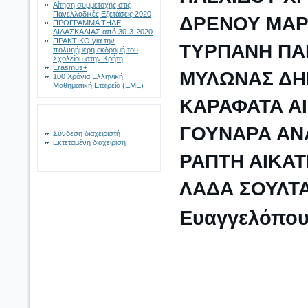
Αίτηση συμμετοχής στις
Πανελλαδικές Εξετάσεις 2020
ΔΡΕΝΟΥ ΜΑΡ
ΠΡΟΓΡΑΜΜΑ ΤΗΛΕ
ΔΙΔΑΣΚΑΛΙΑΣ από 30-3-2020
ΠΡΑΚΤΙΚΟ για την
ΤΥΡΠΑΝΗ ΠΑ
πολυηήμερη εκδρομή του
Σχολείου στην Κρήτη
Erasmus+
ΜΥΛΩΝΑΣ ΔΗ
100 Χρόνια Ελληνική
Μαθηματική Εταιρεία (ΕΜΕ)
ΚΑΡΑΦΑΤΑ ΑΙ
ΓΟΥΝΑΡΑ ΑΝ
Σύνδεση διαχειριστή
Εκτεταμένη διαχείριση
ΡΑΠΤΗ ΑΙΚΑΤ
ΛΑΔΑ ΣΟΥΛΤ
Ευαγγελόπου