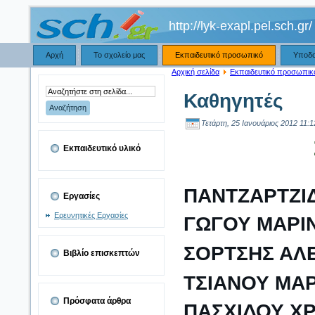
http://lyk-exapl.pel.sch.gr/
Αρχή
Το σχολείο μας
Εκπαιδευτικό προσωπικό
Υποδ
Αρχική σελίδα
Εκπαιδευτικό προσωπικ
Καθηγητές
Τετάρτη, 25 Ιανουάριος 2012 11:1
Εκπαιδευτικό υλικό
ΠΑΝΤΖΑΡΤΖΙ
Εργασίες
Ερευνητικές Εργασίες
ΓΩΓΟΥ ΜΑΡΙ
ΣΟΡΤΣΗΣ ΑΛ
Βιβλίο επισκεπτών
ΤΣΙΑΝΟΥ ΜΑΡ
Πρόσφατα άρθρα
ΠΑΣΧΙΔΟΥ ΧΡ