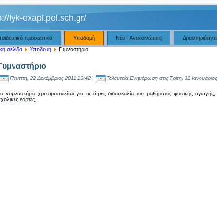
p://lyk-exapl.pel.sch.gr/
παιδευτικό προσωπικό
Υποδομή
Νέα - Ανακοινώσεις
Δραστηριότητε
κή σελίδα
Υποδομή
Γυμναστήριο
Γυμναστήριο
Πέμπτη, 22 Δεκέμβριος 2011 16:42 |
Τελευταία Ενημέρωση στις Τρίτη, 31 Ιανουάριος
Το γυμναστήριο χρησιμοποιείται για τις ώρες διδασκαλία του μαθήματος φυσικής αγωγή
χολικές εορτές.