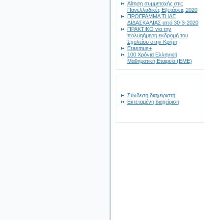
Αίτηση συμμετοχής στις
Πανελλαδικές Εξετάσεις 2020
ΠΡΟΓΡΑΜΜΑ ΤΗΛΕ
ΔΙΔΑΣΚΑΛΙΑΣ από 30-3-2020
ΠΡΑΚΤΙΚΟ για την
πολυηήμερη εκδρομή του
Σχολείου στην Κρήτη
Erasmus+
100 Χρόνια Ελληνική
Μαθηματική Εταιρεία (ΕΜΕ)
Σύνδεση διαχειριστή
Εκτεταμένη διαχείριση